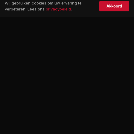
Maak afspraak
Wij gebruiken cookies om uw ervaring te
Akkoord
verbeteren. Lees ons
privacybeleid
.
4,9
beoordeling
Sinds 2015
Gratis proefrit
0+
occasions
Altijd ruime keuze
APK en keuring
In eigen werkplaats
Financial lease