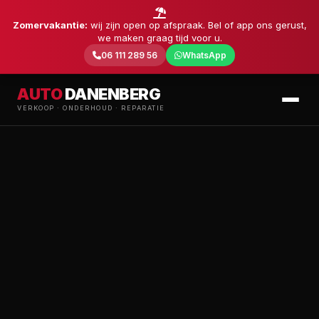
Zomervakantie:
wij zijn open op afspraak. Bel of app ons gerust,
we maken graag tijd voor u.
06 111 289 56
WhatsApp
AUTO
DANENBERG
VERKOOP · ONDERHOUD · REPARATIE