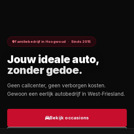
Auto Danenberg
Familiebedrijf in Hoogwoud · Sinds 2015
Online
Jouw ideale auto,
Hoi! Kunnen we je ergens mee helpen? Typ je
zonder gedoe.
bericht en we reageren zo snel mogelijk.
6:29
Geen callcenter, geen verborgen kosten.
Gewoon een eerlijk autobedrijf in West-Friesland.
Bekijk occasions